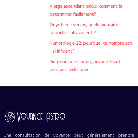
Vierge ascendant calcul, comment le
déterminer facilement?
Onyx bleu : vertus, quels bienfaits
apporte-t-il vraiment ?
Numérologie 22: pourquoi ce nombre est-
il si influent?
Pierre orange marron, propriétés et
bienfaits à découvrir
Une consultation de voyance peut généralement prendre