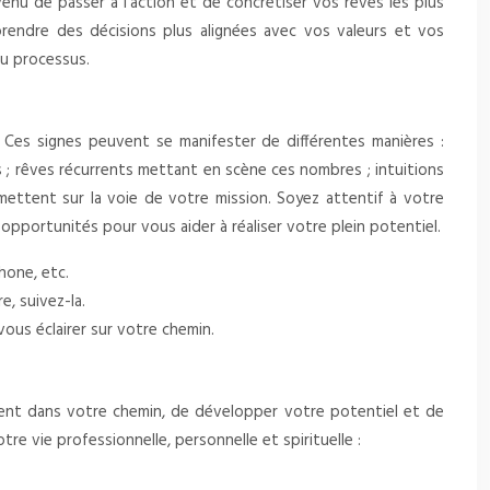
venu de passer à l’action et de concrétiser vos rêves les plus
rendre des décisions plus alignées avec vos valeurs et vos
du processus.
. Ces signes peuvent se manifester de différentes manières :
 ; rêves récurrents mettant en scène ces nombres ; intuitions
ettent sur la voie de votre mission. Soyez attentif à votre
opportunités pour vous aider à réaliser votre plein potentiel.
hone, etc.
e, suivez-la.
ous éclairer sur votre chemin.
ement dans votre chemin, de développer votre potentiel et de
e vie professionnelle, personnelle et spirituelle :