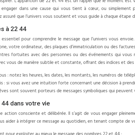
 inspirer. L’apparition de 22 et 44 est un rappel que le moment est 
us engager dans une cause qui vous tient à cœur, ou simplement p
ez assuré que l’univers vous soutient et vous guide à chaque étape 
és à 22 44
st essentiel pour comprendre le message que l’univers vous envoie
e, votre ordinateur, des plaques d’immatriculation ou des factures
ontres fortuites avec des personnes ou des événements qui vous m
ec vous de manière subtile et constante, offrant des indices et des 
s : notez les heures, les dates, les montants, les numéros de télép
s : si vous avez une intuition forte concernant une décision à prendr
 rêves sont souvent porteurs de messages symboliques qui peuvent v
 44 dans votre vie
e action consciente et délibérée. Il s’agit de vous engager plein
s aider à intégrer ce message au quotidien, en tenant compte de votr
ent pour exploiter au mieux le message des nombres 22 et 44 :