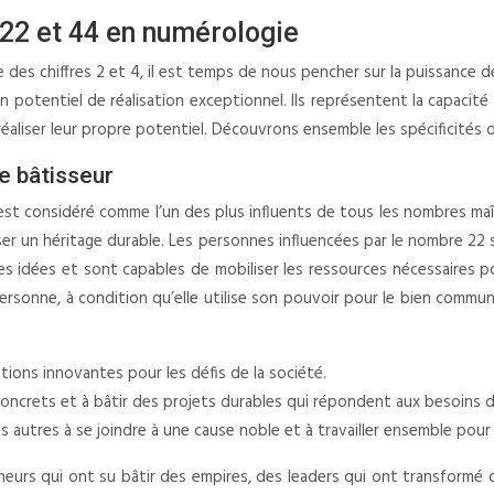
22 et 44 en numérologie
le des chiffres 2 et 4, il est temps de nous pencher sur la puissan
 potentiel de réalisation exceptionnel. Ils représentent la capacité d
 réaliser leur propre potentiel. Découvrons ensemble les spécificités
re bâtisseur
st considéré comme l’un des plus influents de tous les nombres maître
sser un héritage durable. Les personnes influencées par le nombre 22 
es idées et sont capables de mobiliser les ressources nécessaires po
rsonne, à condition qu’elle utilise son pouvoir pour le bien commun. 
utions innovantes pour les défis de la société.
oncrets et à bâtir des projets durables qui répondent aux besoins
es autres à se joindre à une cause noble et à travailler ensemble po
rs qui ont su bâtir des empires, des leaders qui ont transformé de