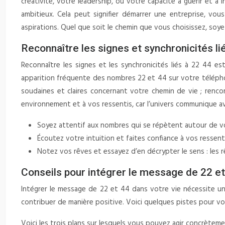
créativité, votre leadership, ou votre capacité à guérir et à
ambitieux. Cela peut signifier démarrer une entreprise, vo
aspirations. Quel que soit le chemin que vous choisissez, soy
Reconnaître les signes et synchronicités li
Reconnaître les signes et les synchronicités liés à 22 44 e
apparition fréquente des nombres 22 et 44 sur votre téléphon
soudaines et claires concernant votre chemin de vie ; renc
environnement et à vos ressentis, car l’univers communique av
Soyez attentif aux nombres qui se répètent autour de vou
Écoutez votre intuition et faites confiance à vos ressenti
Notez vos rêves et essayez d’en décrypter le sens : les
Conseils pour intégrer le message de 22 et
Intégrer le message de 22 et 44 dans votre vie nécessite un
contribuer de manière positive. Voici quelques pistes pour vou
Voici les trois plans sur lesquels vous pouvez agir concrètem