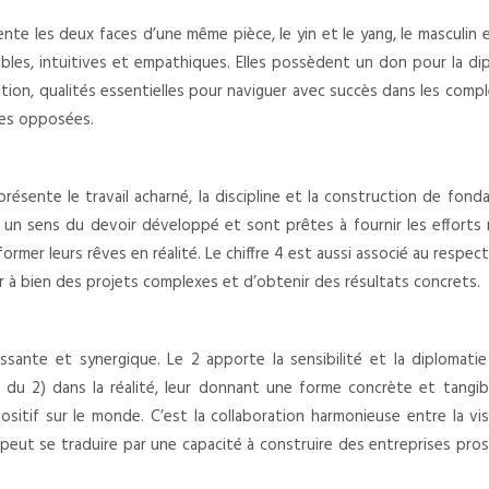
sente les deux faces d’une même pièce, le yin et le yang, le masculin et
ibles, intuitives et empathiques. Elles possèdent un don pour la dip
ition, qualités essentielles pour naviguer avec succès dans les compl
ies opposées.
 représente le travail acharné, la discipline et la construction de fo
 un sens du devoir développé et sont prêtes à fournir les efforts n
sformer leurs rêves en réalité. Le chiffre 4 est aussi associé au respe
r à bien des projets complexes et d’obtenir des résultats concrets.
ssante et synergique. Le 2 apporte la sensibilité et la diplomati
s du 2) dans la réalité, leur donnant une forme concrète et tangibl
ositif sur le monde. C’est la collaboration harmonieuse entre la visi
peut se traduire par une capacité à construire des entreprises prosp