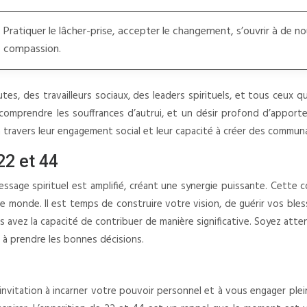
Pratiquer le lâcher-prise, accepter le changement, s’ouvrir à de n
compassion.
, des travailleurs sociaux, des leaders spirituels, et tous ceux q
comprendre les souffrances d’autrui, et un désir profond d’apporte
à travers leur engagement social et leur capacité à créer des communa
22 et 44
sage spirituel est amplifié, créant une synergie puissante. Cette co
 le monde. Il est temps de construire votre vision, de guérir vos bles
vez la capacité de contribuer de manière significative. Soyez atten
r à prendre les bonnes décisions.
invitation à incarner votre pouvoir personnel et à vous engager plei