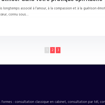
is longtemps associé à l’amour, à la compassion et à la guérison émo
 cœur, connu sous…
1
2
3
ormes : consultation classique en cabinet, consultation par tél, con