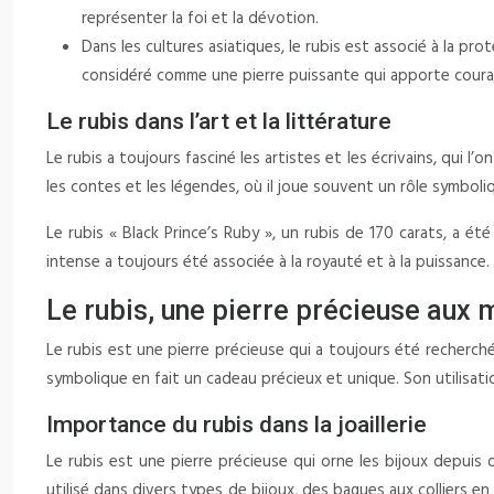
représenter la foi et la dévotion.
Dans les cultures asiatiques, le rubis est associé à la pr
considéré comme une pierre puissante qui apporte courag
Le rubis dans l’art et la littérature
Le rubis a toujours fasciné les artistes et les écrivains, qui l
les contes et les légendes, où il joue souvent un rôle symboli
Le rubis « Black Prince’s Ruby », un rubis de 170 carats, a é
intense a toujours été associée à la royauté et à la puissance.
Le rubis, une pierre précieuse aux 
Le rubis est une pierre précieuse qui a toujours été recherchée
symbolique en fait un cadeau précieux et unique. Son utilisation
Importance du rubis dans la joaillerie
Le rubis est une pierre précieuse qui orne les bijoux depuis 
utilisé dans divers types de bijoux, des bagues aux colliers en 