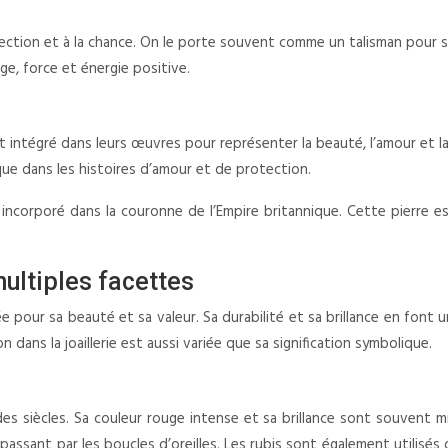
otection et à la chance. On le porte souvent comme un talisman pour se
e, force et énergie positive.
’ont intégré dans leurs œuvres pour représenter la beauté, l’amour et 
que dans les histoires d’amour et de protection.
té incorporé dans la couronne de l’Empire britannique. Cette pierre
multiples facettes
 pour sa beauté et sa valeur. Sa durabilité et sa brillance en font un
 dans la joaillerie est aussi variée que sa signification symbolique.
des siècles. Sa couleur rouge intense et sa brillance sont souvent m
passant par les boucles d’oreilles. Les rubis sont également utilisés 