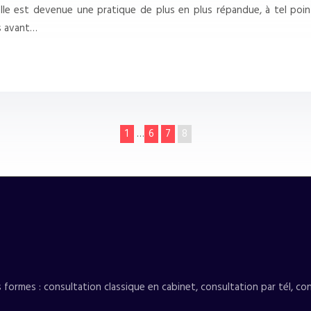
, elle est devenue une pratique de plus en plus répandue, à tel po
s avant…
1
…
6
7
8
ormes : consultation classique en cabinet, consultation par tél, con