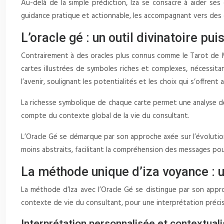
Au-delà de la simple prédiction, Iza se consacre à aider se
guidance pratique et actionnable, les accompagnant vers des d
L’oracle gé : un outil divinatoire pu
Contrairement à des oracles plus connus comme le Tarot de Mar
cartes illustrées de symboles riches et complexes, nécessit
l’avenir, soulignant les potentialités et les choix qui s’offren
La richesse symbolique de chaque carte permet une analyse dé
compte du contexte global de la vie du consultant.
L’Oracle Gé se démarque par son approche axée sur l’évolution
moins abstraits, facilitant la compréhension des messages pou
La méthode unique d’iza voyance : 
La méthode d’Iza avec l’Oracle Gé se distingue par son appro
contexte de vie du consultant, pour une interprétation préci
Interprétation personnalisée et contextuali