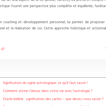
ur un seul aspect de la vie (amour, carrière), Iza prend en compte l
istique fournit une perspective plus complète et équilibrée, facilit
s en coaching et développement personnel, lui permet de proposer 
l et la réalisation de soi. Cette approche holistique et actionnab
-il?
Signification du signe astrologique: ce qu’il faut savoir !
Comment attirer l’amour dans votre vie avec l’astrologie ?
Oracle belline : signification des cartes – que devez-vous savoir ?