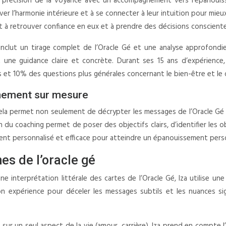
 précision de la voyance avec un accompagnement vers l’épanouiss
rouver l’harmonie intérieure et à se connecter à leur intuition pour mie
nt à retrouver confiance en eux et à prendre des décisions consciente
nclut un tirage complet de l’Oracle Gé et une analyse approfondi
 une guidance claire et concrète. Durant ses 15 ans d’expérience
 et 10% des questions plus générales concernant le bien-être et l
gnement sur mesure
la permet non seulement de décrypter les messages de l’Oracle Gé av
ion du coaching permet de poser des objectifs clairs, d’identifier les
nt personnalisé et efficace pour atteindre un épanouissement pers
s de l’oracle gé
 interprétation littérale des cartes de l’Oracle Gé, Iza utilise une 
 son expérience pour déceler les messages subtils et les nuances si