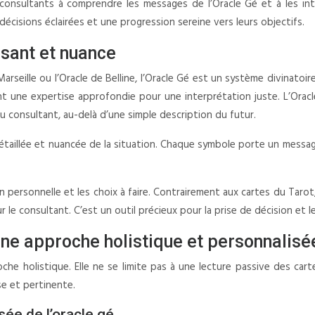
s consultants à comprendre les messages de l’Oracle Gé et à les int
écisions éclairées et une progression sereine vers leurs objectifs.
issant et nuance
seille ou l’Oracle de Belline, l’Oracle Gé est un système divinatoi
ant une expertise approfondie pour une interprétation juste. L’Orac
t au consultant, au-delà d’une simple description du futur.
taillée et nuancée de la situation. Chaque symbole porte un message 
 personnelle et les choix à faire. Contrairement aux cartes du Tarot,
r le consultant. C’est un outil précieux pour la prise de décision et
une approche holistique et personnalisé
che holistique. Elle ne se limite pas à une lecture passive des car
se et pertinente.
sée de l’oracle gé