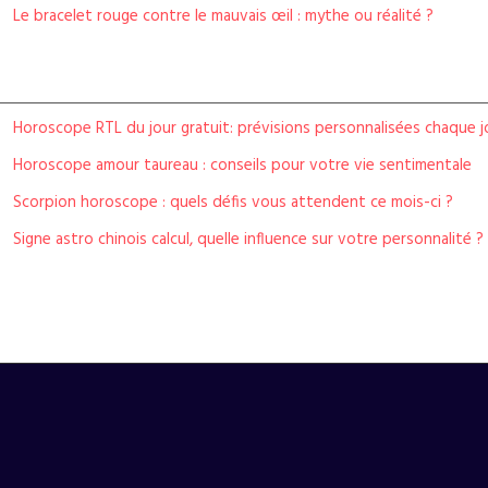
Le bracelet rouge contre le mauvais œil : mythe ou réalité ?
Horoscope RTL du jour gratuit: prévisions personnalisées chaque j
Horoscope amour taureau : conseils pour votre vie sentimentale
Scorpion horoscope : quels défis vous attendent ce mois-ci ?
Signe astro chinois calcul, quelle influence sur votre personnalité ?