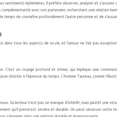
es sentiments éphémères. Il préfère observer, analyser et s’assurer q
la complémentarité avec son partenaire, recherchant une relation har
le temps de connaître profondément l’autre personne et de s’assurer
é
ité dans tous les aspects de sa vie, et l’amour ne fait pas exception.
on. C’est un voyage profond et intime, qui implique une connexion
puisse résister à l’épreuve du temps. L’homme Taureau, comme l’illust
mour. Sa lenteur n’est pas un manque d’intérêt, mais plutôt une strat
gagement qu’il prend est sincère et durable. On peut observer cett
our s’engager dans une relation durable et épanouissante.